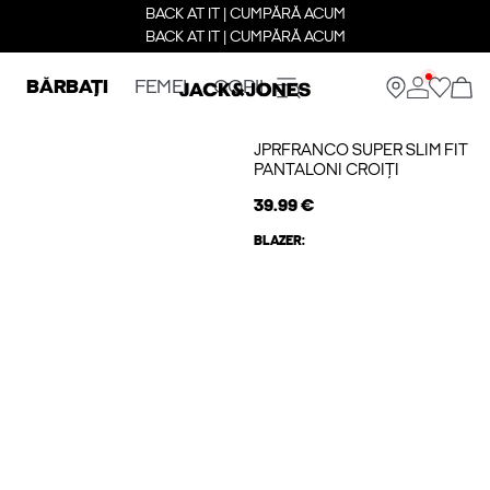
BACK AT IT | CUMPĂRĂ ACUM
BACK AT IT | CUMPĂRĂ ACUM
BĂRBAȚI
FEMEI
COPII
JPRFRANCO SUPER SLIM FIT
PANTALONI CROIȚI
39.99 €
BLAZER: