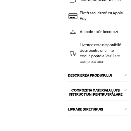
100 de zile pentru retururi
Plată securizată cu Apple
Pay
Articole noi în fiecare zi
Livrarea este disponibilă
doar pentru anumite
coduri poștale.
Vezi lista
completă aici.
DESCRIEREA PRODUSULUI
COMPOZIȚIA MATERIALULUI ȘI
INSTRUCȚIUNI PENTRU SPĂLARE
LIVRARE ȘI RETURURI