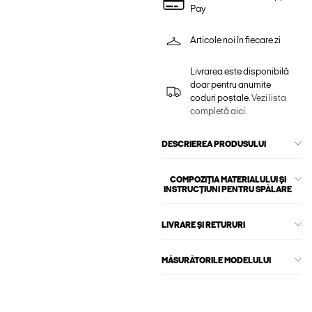
Pay
Articole noi în fiecare zi
Livrarea este disponibilă
doar pentru anumite
coduri poștale.
Vezi lista
completă aici.
DESCRIEREA PRODUSULUI
COMPOZIȚIA MATERIALULUI ȘI
INSTRUCȚIUNI PENTRU SPĂLARE
LIVRARE ȘI RETURURI
MĂSURĂTORILE MODELULUI