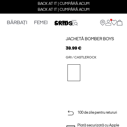
BACK AT IT | CUMPĂRĂ ACUM
BACK AT IT | CUMPĂRĂ ACUM
BĂRBAȚI
FEMEI
COPII
JACHETĂ BOMBER BOYS
39.99 €
GRI / CASTLEROCK
100 de zile pentru retururi
Plată securizată cu Apple