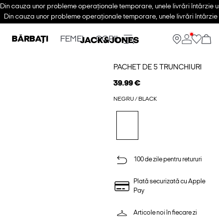
Din cauza unor probleme operaționale temporare, unele livrări întârzie u
Din cauza unor probleme operaționale temporare, unele livrări întârzie 
BĂRBAȚI
FEMEI
COPII
PACHET DE 5 TRUNCHIURI
39.99 €
NEGRU / BLACK
100 de zile pentru retururi
Plată securizată cu Apple
Pay
Articole noi în fiecare zi