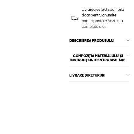
Livrarea este disponibilă
doar pentru anumite
coduri poștale.
Vezi lista
completă aici.
DESCRIEREA PRODUSULUI
COMPOZIȚIA MATERIALULUI ȘI
INSTRUCȚIUNI PENTRU SPĂLARE
LIVRARE ȘI RETURURI