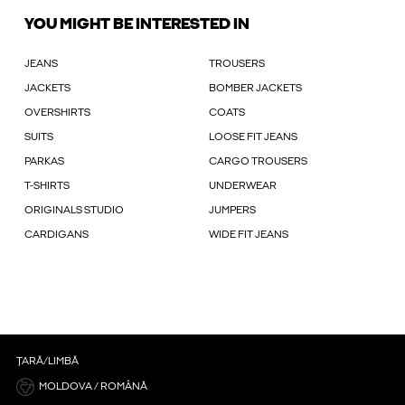
YOU MIGHT BE INTERESTED IN
JEANS
TROUSERS
JACKETS
BOMBER JACKETS
OVERSHIRTS
COATS
SUITS
LOOSE FIT JEANS
PARKAS
CARGO TROUSERS
T-SHIRTS
UNDERWEAR
ORIGINALS STUDIO
JUMPERS
CARDIGANS
WIDE FIT JEANS
ȚARĂ/LIMBĂ
MOLDOVA / ROMÂNĂ