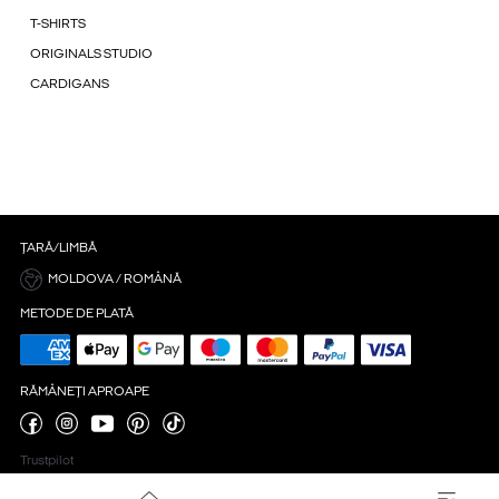
T-SHIRTS
ORIGINALS STUDIO
CARDIGANS
ȚARĂ/LIMBĂ
MOLDOVA / ROMÂNĂ
METODE DE PLATĂ
RĂMÂNEȚI APROAPE
Trustpilot