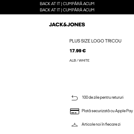
BACK AT IT | CUMPĂRĂ ACUM
BACK AT IT | CUMPĂRĂ ACUM
PLUS SIZE LOGO TRICOU
17.99 €
ALB / WHITE
100 de zile pentru retururi
Plată securizată cu Apple Pay
Articole noi în fiecare zi