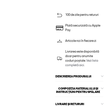
100 de zile pentru retururi
Plată securizată cu Apple
Pay
Articole noi în fiecare zi
Livrarea este disponibilă
doar pentru anumite
coduri poștale.
Vezi lista
completă aici.
DESCRIEREA PRODUSULUI
COMPOZIȚIA MATERIALULUI ȘI
INSTRUCȚIUNI PENTRU SPĂLARE
LIVRARE ȘI RETURURI