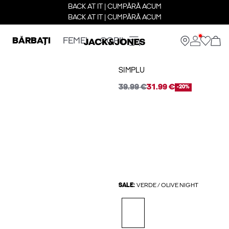
BACK AT IT | CUMPĂRĂ ACUM
BACK AT IT | CUMPĂRĂ ACUM
BĂRBAȚI
FEMEI
COPII
SIMPLU
39.99 €
31.99 €
-20%
SALE:
VERDE / OLIVE NIGHT