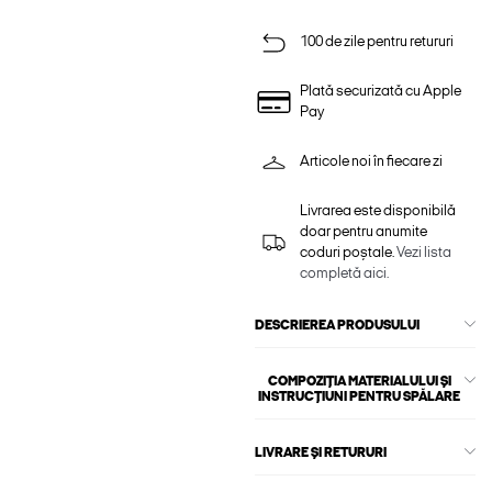
100 de zile pentru retururi
Plată securizată cu Apple
Pay
Articole noi în fiecare zi
Livrarea este disponibilă
doar pentru anumite
coduri poștale.
Vezi lista
completă aici.
DESCRIEREA PRODUSULUI
COMPOZIȚIA MATERIALULUI ȘI
INSTRUCȚIUNI PENTRU SPĂLARE
LIVRARE ȘI RETURURI