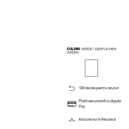
CULORI:
VERDE / DEEP LICHEN
GREEN
100 de zile pentru retururi
Plată securizată cu Apple
Pay
Articole noi în fiecare zi