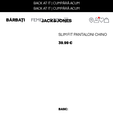
BACK AT IT | CUMPĂRĂ ACUM
BACK AT IT | CUMPĂRĂ ACUM
BĂRBAȚI
FEMEI
COPII
SLIM FIT PANTALONI CHINO
39.99 €
BASIC: