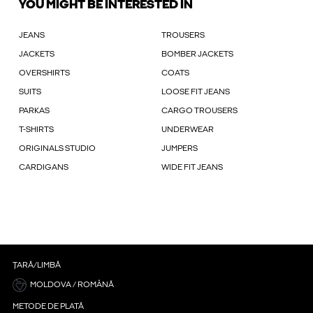
YOU MIGHT BE INTERESTED IN
JEANS
TROUSERS
JACKETS
BOMBER JACKETS
OVERSHIRTS
COATS
SUITS
LOOSE FIT JEANS
PARKAS
CARGO TROUSERS
T-SHIRTS
UNDERWEAR
ORIGINALS STUDIO
JUMPERS
CARDIGANS
WIDE FIT JEANS
ȚARĂ/LIMBĂ
MOLDOVA / ROMÂNĂ
METODE DE PLATĂ