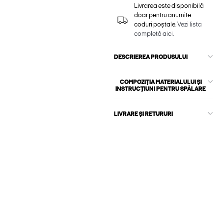
Livrarea este disponibilă
doar pentru anumite
coduri poștale.
Vezi lista
completă aici.
DESCRIEREA PRODUSULUI
COMPOZIȚIA MATERIALULUI ȘI
INSTRUCȚIUNI PENTRU SPĂLARE
LIVRARE ȘI RETURURI