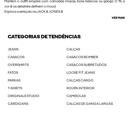
Mantém o outfit simples com camadas limpas, bons básicos ou ganga. O fit, a
cor & os detalhes definem o mood.
Explora a seleção na JACK & JONES &
VER MAIS
CATEGORIAS DE TENDÊNCIAS
JEANS
CALÇAS
CASACOS
CASACOS BOMBER
OVERSHIRTS
CASACOS SUBRETUDOS
FATOS
LOOSE FIT JEANS
PARKAS
CALÇAS CARGO
T-SHIRTS
ROUPA INTERIOR
ORIGINALS STUDIO
CAMISOLAS
CARDIGANS
CALÇAS DE GANGA LARGAS