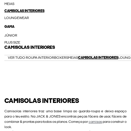
MEIAS
CAMISOLAS INTERIORES
LOUNGEWEAR
GAMA
JÚNIOR
PLUS SIZE
CAMISOLAS INTERIORES
VER TUDO ROUPA INTERIOR
BOXERS
MEIAS
CAMISOLAS INTERIORES
LOUNG
CAMISOLAS INTERIORES
Camisolas interiores traz uma base limpa ao guarda-roupa e deixa espaço
para o teu estilo. Na JACK & JONES encontras peças fáceis de usar, fáceis de
combinar & prontas para todos os planos. Começa por
camisas
para construir o
look.