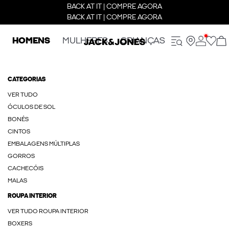
BACK AT IT | COMPRE AGORA
BACK AT IT | COMPRE AGORA
HOMENS
MULHERES
CRIANÇAS
CATEGORIAS
VER TUDO
ÓCULOS DE SOL
BONÉS
CINTOS
EMBALAGENS MÚLTIPLAS
GORROS
CACHECÓIS
MALAS
ROUPA INTERIOR
VER TUDO ROUPA INTERIOR
BOXERS