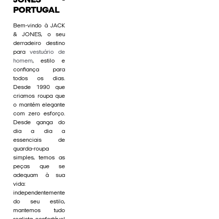
JONES -
PORTUGAL
Bem-vindo à JACK
& JONES, o seu
derradeiro destino
para
vestuário de
homem
, estilo e
confiança para
todos os dias.
Desde 1990 que
criamos roupa que
o mantém elegante
com zero esforço.
Desde ganga do
dia a dia a
essenciais de
guarda-roupa
simples, temos as
peças que se
adequam à sua
vida:
independentemente
do seu estilo,
mantemos tudo