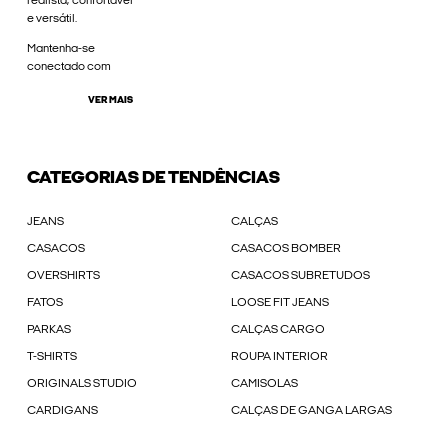
realista, confortável
e versátil.
Mantenha-se
conectado com
VER MAIS
CATEGORIAS DE TENDÊNCIAS
JEANS
CALÇAS
CASACOS
CASACOS BOMBER
OVERSHIRTS
CASACOS SUBRETUDOS
FATOS
LOOSE FIT JEANS
PARKAS
CALÇAS CARGO
T-SHIRTS
ROUPA INTERIOR
ORIGINALS STUDIO
CAMISOLAS
CARDIGANS
CALÇAS DE GANGA LARGAS