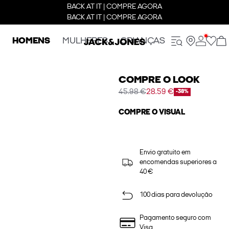
BACK AT IT | COMPRE AGORA
BACK AT IT | COMPRE AGORA
HOMENS
MULHERES
CRIANÇAS
COMPRE O LOOK
45.98 €
28.59 €
-38%
COMPRE O VISUAL
Envio gratuito em
encomendas superiores a
40 €
100 dias para devolução
Pagamento seguro com
Visa