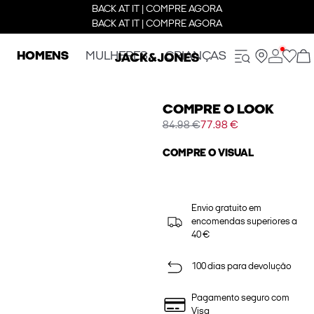
BACK AT IT | COMPRE AGORA
BACK AT IT | COMPRE AGORA
HOMENS
MULHERES
CRIANÇAS
COMPRE O LOOK
84.98 €
77.98 €
COMPRE O VISUAL
Envio gratuito em
encomendas superiores a
40 €
100 dias para devolução
Pagamento seguro com
Visa