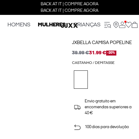
BACK AT IT | COMPRE AGORA
BACK AT IT | COMPRE AGORA
HOMENS
MULHERES
CRIANÇAS
JXBELLA CAMISA POPELINE
39.99 €
31.99 €
-20%
CASTANHO / DEMITASSE
Envio gratuito em
encomendas superiores a
40 €
100 dias para devolução