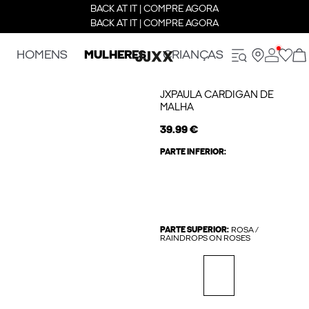
BACK AT IT | COMPRE AGORA
BACK AT IT | COMPRE AGORA
HOMENS
MULHERES
CRIANÇAS
JXPAULA CARDIGAN DE
MALHA
39.99 €
PARTE INFERIOR:
PARTE SUPERIOR:
ROSA /
RAINDROPS ON ROSES