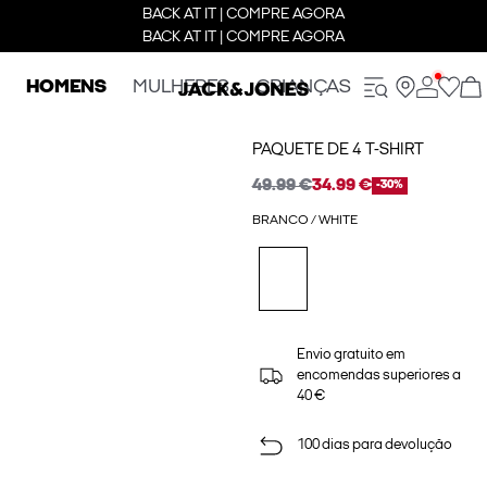
BACK AT IT | COMPRE AGORA
BACK AT IT | COMPRE AGORA
HOMENS
MULHERES
CRIANÇAS
PAQUETE DE 4 T-SHIRT
49.99 €
34.99 €
-30%
BRANCO / WHITE
Envio gratuito em
encomendas superiores a
40 €
100 dias para devolução