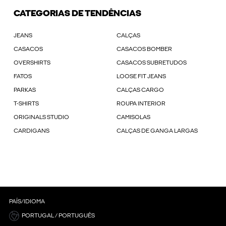
CATEGORIAS DE TENDÊNCIAS
JEANS
CALÇAS
CASACOS
CASACOS BOMBER
OVERSHIRTS
CASACOS SUBRETUDOS
FATOS
LOOSE FIT JEANS
PARKAS
CALÇAS CARGO
T-SHIRTS
ROUPA INTERIOR
ORIGINALS STUDIO
CAMISOLAS
CARDIGANS
CALÇAS DE GANGA LARGAS
PAÍS/IDIOMA
PORTUGAL / PORTUGUÊS