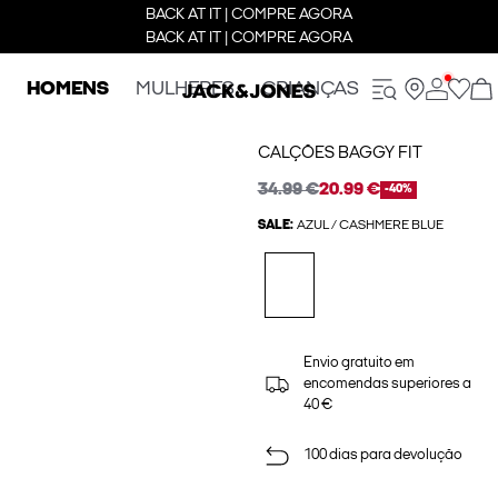
BACK AT IT | COMPRE AGORA
BACK AT IT | COMPRE AGORA
HOMENS
MULHERES
CRIANÇAS
CALÇÕES BAGGY FIT
34.99 €
20.99 €
-40%
SALE:
AZUL / CASHMERE BLUE
Envio gratuito em
encomendas superiores a
40 €
100 dias para devolução