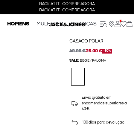
BACK AT IT | COMPRE AGORA
BACK AT IT | COMPRE AGORA
HOMENS
MULHERES
CRIANÇAS
CASACO POLAR
49.99 €
25.00 €
-50%
SALE:
BEGE / PALOMA
Envio gratuito em
encomendas superiores a
40 €
100 dias para devolução