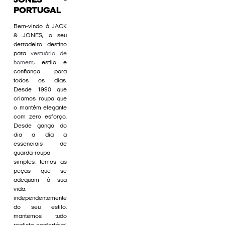
JONES -
PORTUGAL
Bem-vindo à JACK
& JONES, o seu
derradeiro destino
para
vestuário de
homem
, estilo e
confiança para
todos os dias.
Desde 1990 que
criamos roupa que
o mantém elegante
com zero esforço.
Desde ganga do
dia a dia a
essenciais de
guarda-roupa
simples, temos as
peças que se
adequam à sua
vida:
independentemente
do seu estilo,
mantemos tudo