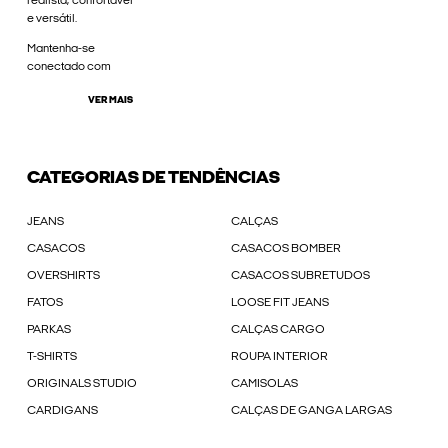
realista, confortável
e versátil.
Mantenha-se
conectado com
VER MAIS
CATEGORIAS DE TENDÊNCIAS
JEANS
CALÇAS
CASACOS
CASACOS BOMBER
OVERSHIRTS
CASACOS SUBRETUDOS
FATOS
LOOSE FIT JEANS
PARKAS
CALÇAS CARGO
T-SHIRTS
ROUPA INTERIOR
ORIGINALS STUDIO
CAMISOLAS
CARDIGANS
CALÇAS DE GANGA LARGAS