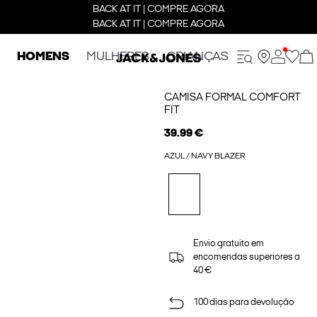
BACK AT IT | COMPRE AGORA
BACK AT IT | COMPRE AGORA
HOMENS
MULHERES
CRIANÇAS
CAMISA FORMAL COMFORT
FIT
39.99 €
AZUL / NAVY BLAZER
Envio gratuito em
encomendas superiores a
40 €
100 dias para devolução