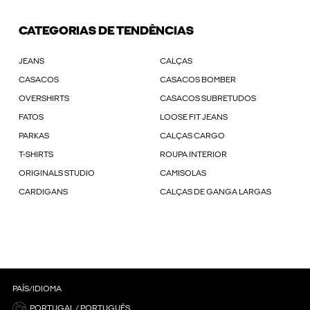
CATEGORIAS DE TENDÊNCIAS
JEANS
CALÇAS
CASACOS
CASACOS BOMBER
OVERSHIRTS
CASACOS SUBRETUDOS
FATOS
LOOSE FIT JEANS
PARKAS
CALÇAS CARGO
T-SHIRTS
ROUPA INTERIOR
ORIGINALS STUDIO
CAMISOLAS
CARDIGANS
CALÇAS DE GANGA LARGAS
PAÍS/IDIOMA
PORTUGAL / PORTUGUÊS