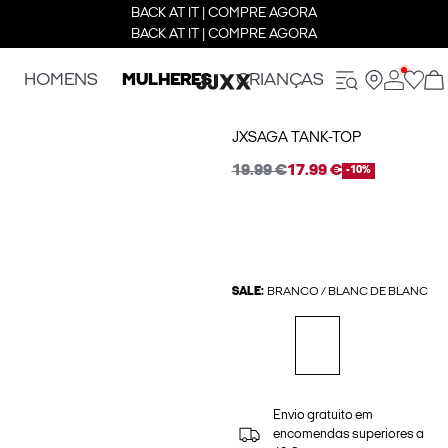
BACK AT IT | COMPRE AGORA
BACK AT IT | COMPRE AGORA
HOMENS
MULHERES
CRIANÇAS
JXSAGA TANK-TOP
19.99 €
17.99 €
-10%
SALE:
BRANCO / BLANC DE BLANC
Envio gratuito em
encomendas superiores a