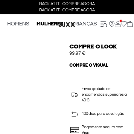
BACK AT IT | COMPRE AGORA
BACK AT IT | COMPRE AGORA
HOMENS
MULHERES
CRIANÇAS
COMPRE O LOOK
99.97 €
COMPRE O VISUAL
Envio gratuito em
encomendas superiores a
40 €
100 dias para devolução
Pagamento seguro com
Visa