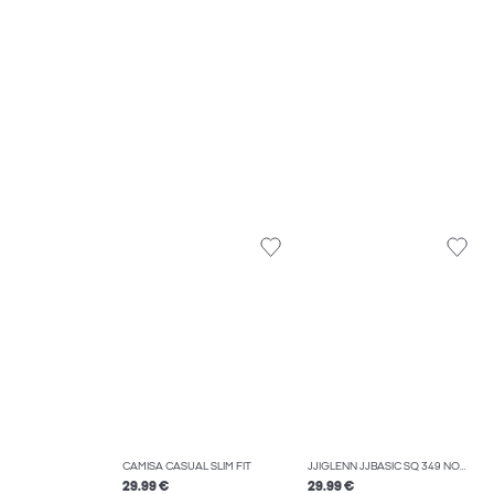
CAMISA CASUAL SLIM FIT
JJIGLENN JJBASIC SQ 349 NOOS JEAN SLIM FIT
29.99 €
29.99 €