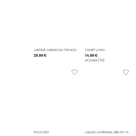
JJIEDDIE JJBASIC SQ 738 NOOS JEANS LOOSE FIT
T-SHIRT LOGO
29.99 €
14.99 €
Cores (10)
POLO LISO
JJIALEX JJORIGINAL SBD 301 NOOS JEANS BAGGY FIT