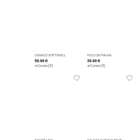
CASACO SOFTSHELL
PÓLO DE MALHA
59.99 €
39.99 €
Cores (3)
Cores (3)