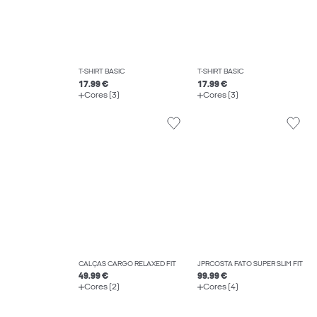
T-SHIRT BASIC
T-SHIRT BASIC
17.99 €
17.99 €
Cores (3)
Cores (3)
CALÇAS CARGO RELAXED FIT
JPRCOSTA FATO SUPER SLIM FIT
49.99 €
99.99 €
Cores (2)
Cores (4)