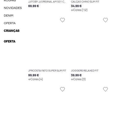
ROUPAS
JJITOBY JJORIGINAL AM 501 CALÇAS DE GANGA FLARE FIT
CALÇAS CHINO SLIM FIT
69.99 €
34.99 €
NOVIDADES
Cores (12)
DENIM
OFERTA
CRIANÇAS
OFERTA
JPRCOSTA FATO SUPER SLIM FIT
JOGGERS RELAXED FIT
99.99 €
39.99 €
Cores (4)
Cores (3)