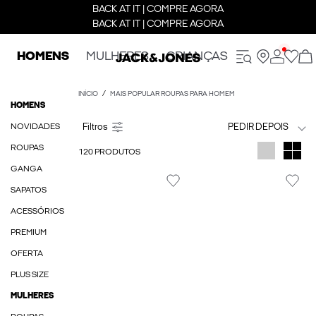
BACK AT IT | COMPRE AGORA
BACK AT IT | COMPRE AGORA
HOMENS
MULHERES
CRIANÇAS
INÍCIO
MAIS POPULAR ROUPAS PARA HOMEM
HOMENS
NOVIDADES
PEDIR DEPOIS
ROUPAS
120 PRODUTOS
GANGA
SAPATOS
ACESSÓRIOS
PREMIUM
OFERTA
PLUS SIZE
MULHERES