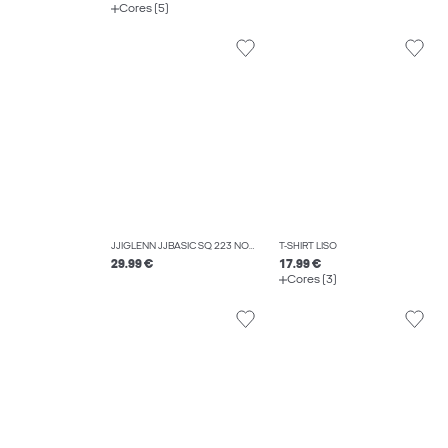
Cores (5)
JJIGLENN JJBASIC SQ 223 NOOS JEAN SLIM FIT
T-SHIRT LISO
29.99 €
17.99 €
Cores (3)