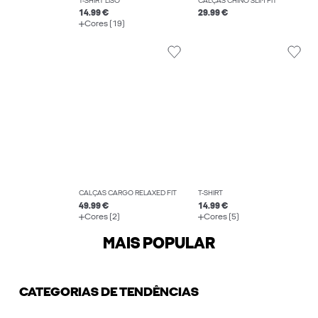
T-SHIRT LISO
CALÇAS CHINO SLIM FIT
14.99 €
29.99 €
Cores (19)
CALÇAS CARGO RELAXED FIT
T-SHIRT
49.99 €
14.99 €
Cores (2)
Cores (5)
MAIS POPULAR
CATEGORIAS DE TENDÊNCIAS