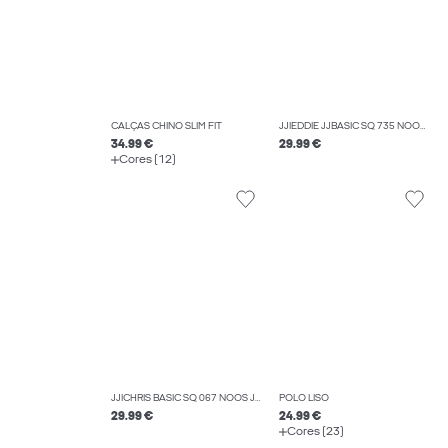
CALÇAS CHINO SLIM FIT
JJIEDDIE JJBASIC SQ 735 NOOS JEANS LOOSE FIT
34.99 €
29.99 €
Cores (12)
JJICHRIS BASIC SQ 067 NOOS JEANS RELAXED FIT
POLO LISO
29.99 €
24.99 €
Cores (23)