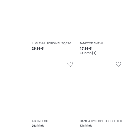
JJIGLENN JJORIGINAL SQ 270 NOOS JEAN SLIM FIT
TANK-TOP ANIMAL
29.99 €
17.99 €
Cores (1)
T-SHIRT LISO
CAMISA OVERSIZE CROPPED FIT
24.99 €
39.99 €