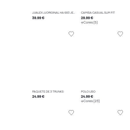
JJIALEX JJORIGINAL HA 683 JEANS BAGGY FIT
CAMISA CASUAL SLIM FIT
39.99 €
29.99 €
Cores (5)
PAQUETE DE 3 TRUNKS
POLO LISO
24.99 €
24.99 €
Cores (23)