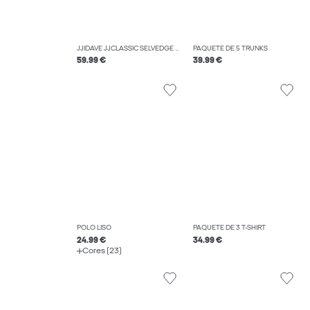
JJIDAVE JJCLASSIC SELVEDGE AM 633 STYD JEANS WIDE FIT
PAQUETE DE 5 TRUNKS
59.99 €
39.99 €
POLO LISO
PAQUETE DE 3 T-SHIRT
24.99 €
34.99 €
Cores (23)