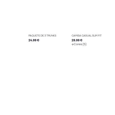
PAQUETE DE 3 TRUNKS
CAMISA CASUAL SLIM FIT
24.99 €
29.99 €
Cores (5)