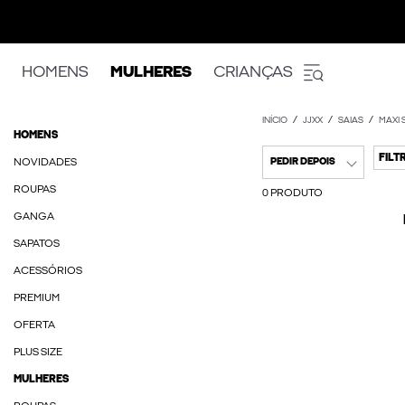
HOMENS
MULHERES
CRIANÇAS
INÍCIO
JJXX
SAIAS
MAXI 
HOMENS
FILT
NOVIDADES
PEDIR DEPOIS
ROUPAS
0 PRODUTO
GANGA
SAPATOS
ACESSÓRIOS
PREMIUM
OFERTA
PLUS SIZE
MULHERES