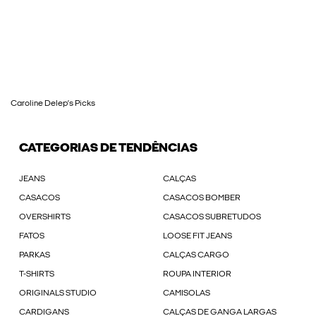
Caroline Delep’s Picks
CATEGORIAS DE TENDÊNCIAS
JEANS
CALÇAS
CASACOS
CASACOS BOMBER
OVERSHIRTS
CASACOS SUBRETUDOS
FATOS
LOOSE FIT JEANS
PARKAS
CALÇAS CARGO
T-SHIRTS
ROUPA INTERIOR
ORIGINALS STUDIO
CAMISOLAS
CARDIGANS
CALÇAS DE GANGA LARGAS