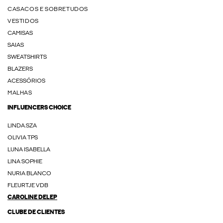
CASACOS E SOBRETUDOS
VESTIDOS
CAMISAS
SAIAS
SWEATSHIRTS
BLAZERS
ACESSÓRIOS
MALHAS
INFLUENCERS CHOICE
LINDA.SZA
OLIVIA TPS
LUNA ISABELLA
LINA SOPHIE
NURIA BLANCO
FLEURTJE VDB
CAROLINE DELEP
CLUBE DE CLIENTES