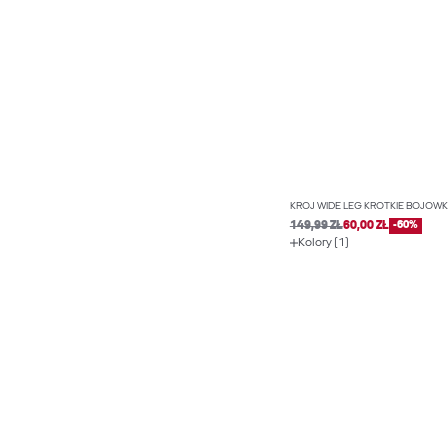
KRÓJ WIDE LEG KRÓTKIE BOJÓWK
149,99 ZŁ
60,00 ZŁ
-60%
Kolory (1)