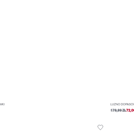
WKI
LUŹNO DOPASOW
179,99 ZŁ
72,0