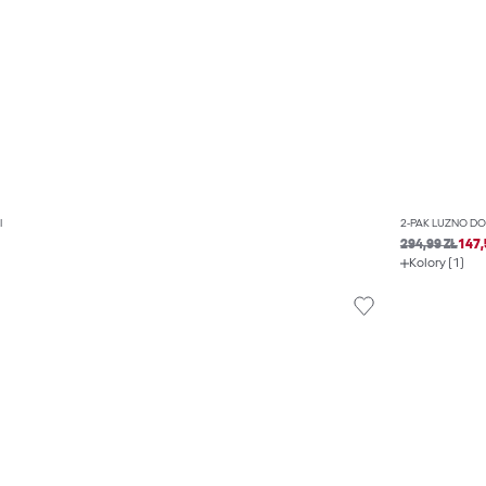
I
2-PAK LUŹNO D
294,99 ZŁ
147,
Kolory (1)