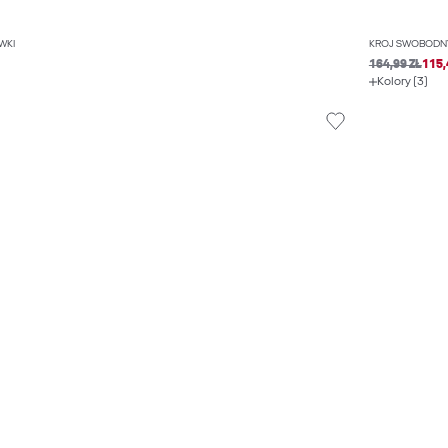
WKI
KRÓJ SWOBODNY
164,99 ZŁ
115,
Kolory (3)