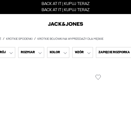
BACK AT IT | KUPUJ TERAZ
BACK AT IT | KUPUJ TERAZ
Ż
KRÓTKIE SPODENKI
KRÓTKIE BOJÓWKI NA WYPRZEDAŻY DLA MĘSKIE
RÓJ
ROZMIAR
KOLOR
WZÓR
ZAPIĘCIE ROZPORKA