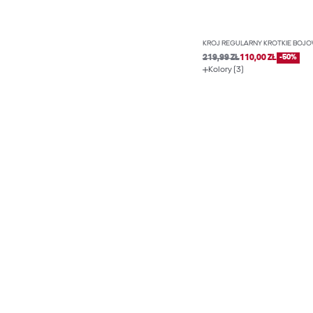
KRÓJ REGULARNY KRÓTKIE BOJÓ
219,99 ZŁ
110,00 ZŁ
-50%
Kolory (3)