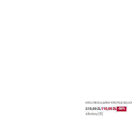
KRÓJ REGULARNY KRÓTKIE BOJÓ
219,99 ZŁ
110,00 ZŁ
-50%
Kolory (3)