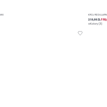
WKI
KRÓJ REGULARN
219,99 ZŁ
110,
Kolory (3)