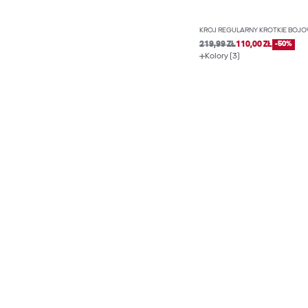
KRÓJ REGULARNY KRÓTKIE BOJÓ
219,99 ZŁ
110,00 ZŁ
-50%
Kolory (3)