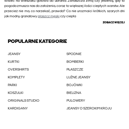
wisieć na wieszaku gotowa do ubrania. Zwłaszcza zimą czy jesienią, gdy to
pogoda zmusza nas do założenia, coraz to większej ilości ciepłych warstw. Ale
przecież nie ma, co narzekać, prawda? Co nie urozmaici krótkich, szarych dni
jak modny, granatowy
płaszcz męski
czy ciepła
ZOBACZ WIĘCEJ
POPULARNE KATEGORIE
JEANSY
SPODNIE
KURTKI
BOMBERKI
OVERSHIRTS
PŁASZCZE
KOMPLETY
LUŹNE JEANSY
PARKI
BOJÓWKI
KOSZULKI
BIELIZNA
ORIGINALS STUDIO
PULOWERY
KARDIGANY
JEANSY O SZEROKIM KROJU