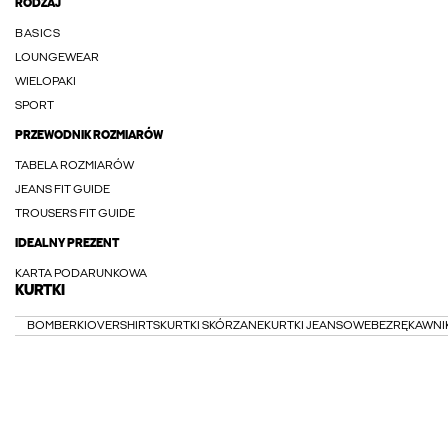
RODZAJ
BASICS
LOUNGEWEAR
WIELOPAKI
SPORT
PRZEWODNIK ROZMIARÓW
TABELA ROZMIARÓW
JEANS FIT GUIDE
TROUSERS FIT GUIDE
IDEALNY PREZENT
KARTA PODARUNKOWA
KURTKI
BOMBERKI
OVERSHIRTS
KURTKI SKÓRZANE
KURTKI JEANSOWE
BEZRĘKAWNIK