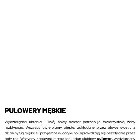
PULOWERY MĘSKIE
Wydziergane ubrania - Twój nowy sweter potrzebuje towarzystwa, żeby
rozbłysnąć. Wszyscy uwielbiamy ciepłe, zakładane przez głowę swetry z
dzianiny. Są miękkie i przyjemne w dotyku no i sprawdzają się bezbłędnie przez
cały rok. Wszyscy zapewne mamy, ten jeden ulubiony
pulower
, wydziergany