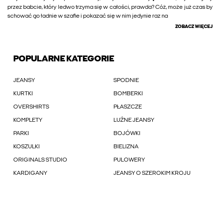
przez babcie, który ledwo trzyma się w całości, prawda? Cóż, może już czas by
schować go ładnie w szafie i pokazać się w nim jedynie raz na
ZOBACZ WIĘCEJ
POPULARNE KATEGORIE
JEANSY
SPODNIE
KURTKI
BOMBERKI
OVERSHIRTS
PŁASZCZE
KOMPLETY
LUŹNE JEANSY
PARKI
BOJÓWKI
KOSZULKI
BIELIZNA
ORIGINALS STUDIO
PULOWERY
KARDIGANY
JEANSY O SZEROKIM KROJU