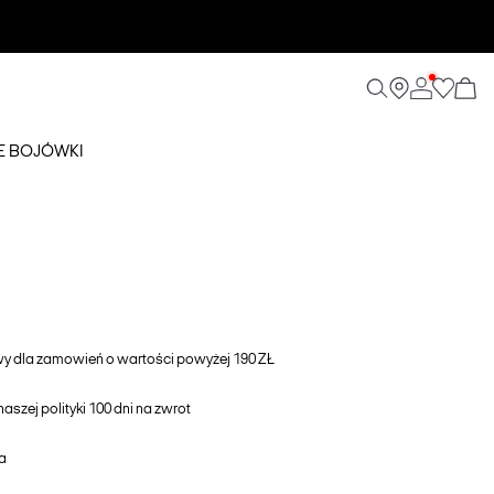
E BOJÓWKI
awy dla zamowień o wartości powyżej 190 ZŁ
aszej polityki 100 dni na zwrot
a