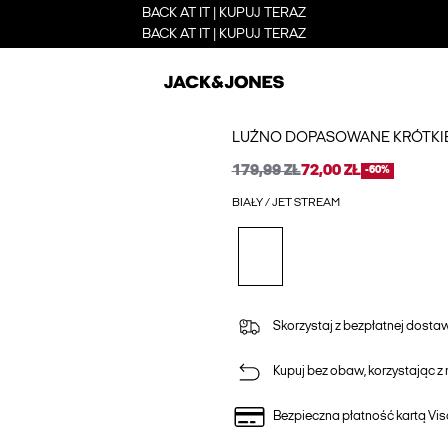
BACK AT IT | KUPUJ TERAZ
BACK AT IT | KUPUJ TERAZ
LUŹNO DOPASOWANE KRÓTKI
179,99 ZŁ
72,00 ZŁ
-60%
BIAŁY / JET STREAM
Skorzystaj z bezpłatnej dost
Kupuj bez obaw, korzystając z n
Bezpieczna płatność kartą Vis