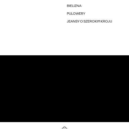
BIELIZNA
PULOWERY
JEANSY O SZEROKIM KROJU