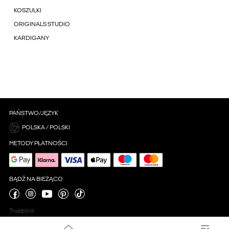
KOSZULKI
ORIGINALS STUDIO
KARDIGANY
PAŃSTWO/JĘZYK
POLSKA / POLSKI
METODY PŁATNOŚCI
BĄDŹ NA BIEŻĄCO
Trustpilot