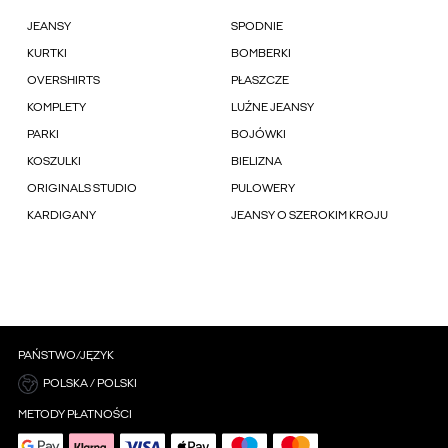
JEANSY
SPODNIE
KURTKI
BOMBERKI
OVERSHIRTS
PŁASZCZE
KOMPLETY
LUŹNE JEANSY
PARKI
BOJÓWKI
KOSZULKI
BIELIZNA
ORIGINALS STUDIO
PULOWERY
KARDIGANY
JEANSY O SZEROKIM KROJU
PAŃSTWO/JĘZYK
POLSKA / POLSKI
METODY PŁATNOŚCI