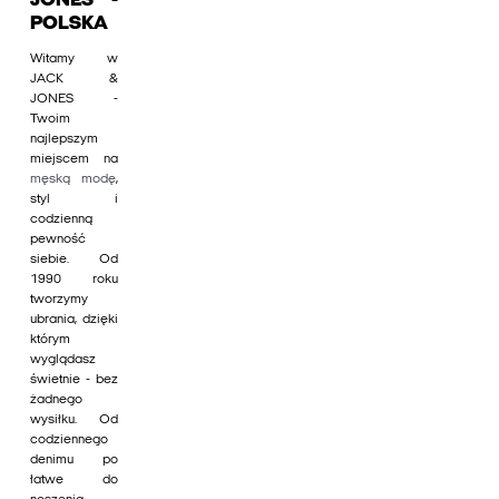
JONES -
POLSKA
Witamy w
JACK &
JONES -
Twoim
najlepszym
miejscem na
męską modę
,
styl i
codzienną
pewność
siebie. Od
1990 roku
tworzymy
ubrania, dzięki
którym
wyglądasz
świetnie - bez
żadnego
wysiłku. Od
codziennego
denimu po
łatwe do