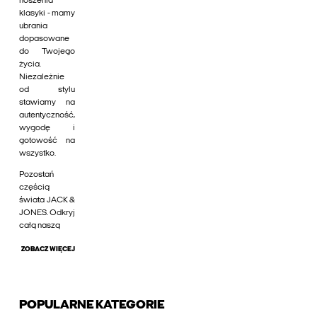
noszenia
klasyki - mamy
ubrania
dopasowane
do Twojego
życia.
Niezależnie
od stylu
stawiamy na
autentyczność,
wygodę i
gotowość na
wszystko.
Pozostań
częścią
świata JACK &
JONES. Odkryj
całą naszą
ZOBACZ WIĘCEJ
POPULARNE KATEGORIE