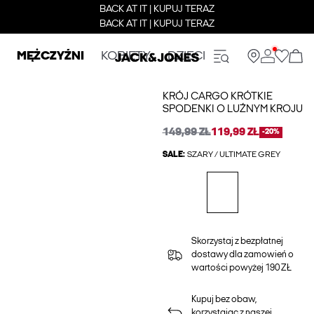
BACK AT IT | KUPUJ TERAZ
BACK AT IT | KUPUJ TERAZ
MĘŻCZYŹNI
KOBIETY
DZIECI
KRÓJ CARGO KRÓTKIE
SPODENKI O LUŹNYM KROJU
149,99 ZŁ
119,99 ZŁ
-20%
SALE:
SZARY / ULTIMATE GREY
Skorzystaj z bezpłatnej
dostawy dla zamowień o
wartości powyżej 190 ZŁ
Kupuj bez obaw,
korzystając z naszej