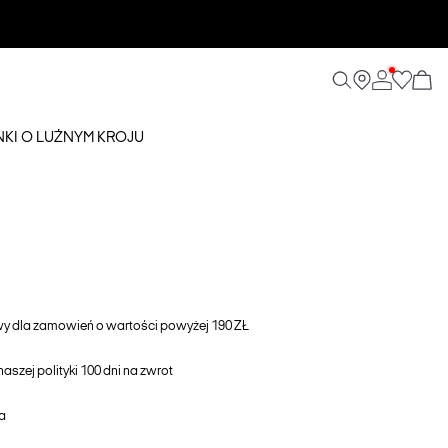
KI O LUŹNYM KROJU
awy dla zamowień o wartości powyżej 190 ZŁ
aszej polityki 100 dni na zwrot
a