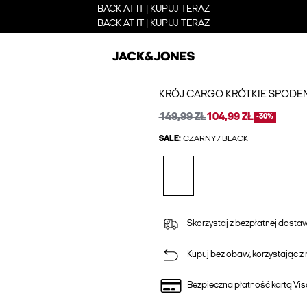
BACK AT IT | KUPUJ TERAZ
BACK AT IT | KUPUJ TERAZ
KRÓJ CARGO KRÓTKIE SPODEN
149,99 ZŁ
104,99 ZŁ
-30%
SALE:
CZARNY / BLACK
Skorzystaj z bezpłatnej dost
Kupuj bez obaw, korzystając z n
Bezpieczna płatność kartą Vis