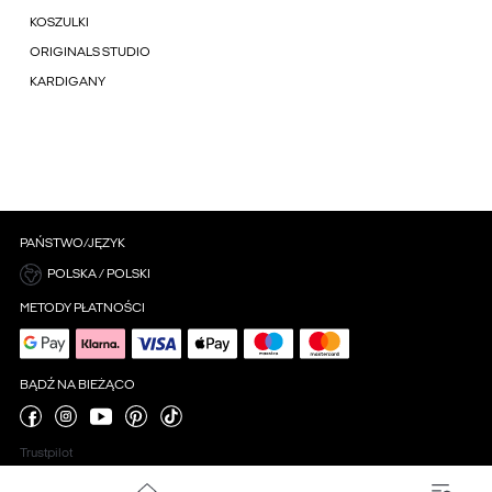
KOSZULKI
ORIGINALS STUDIO
KARDIGANY
PAŃSTWO/JĘZYK
POLSKA / POLSKI
METODY PŁATNOŚCI
BĄDŹ NA BIEŻĄCO
Trustpilot