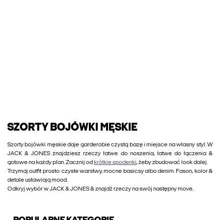
SZORTY BOJÓWKI MĘSKIE
Szorty bojówki męskie daje garderobie czystą bazę i miejsce na własny styl. W
JACK & JONES znajdziesz rzeczy łatwe do noszenia, łatwe do łączenia &
gotowe na każdy plan. Zacznij od
krótkie spodenki
, żeby zbudować look dalej.
Trzymaj outfit prosto: czyste warstwy, mocne basicsy albo denim. Fason, kolor &
detale ustawiają mood.
Odkryj wybór w JACK & JONES & znajdź rzeczy na swój następny move.