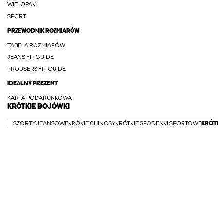
WIELOPAKI
SPORT
PRZEWODNIK ROZMIARÓW
TABELA ROZMIARÓW
JEANS FIT GUIDE
TROUSERS FIT GUIDE
IDEALNY PREZENT
KARTA PODARUNKOWA
KRÓTKIE BOJÓWKI
SZORTY JEANSOWE
KRÓKIE CHINOSY
KRÓTKIE SPODENKI SPORTOWE
KRÓTK