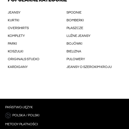
POPULARNE KATEGORIE
JEANSY
SPODNIE
KURTKI
BOMBERKI
OVERSHIRTS
PŁASZCZE
KOMPLETY
LUŹNE JEANSY
PARKI
BOJÓWKI
KOSZULKI
BIELIZNA
ORIGINALS STUDIO
PULOWERY
KARDIGANY
JEANSY O SZEROKIM KROJU
PAŃSTWO/JĘZYK
POLSKA / POLSKI
METODY PŁATNOŚCI