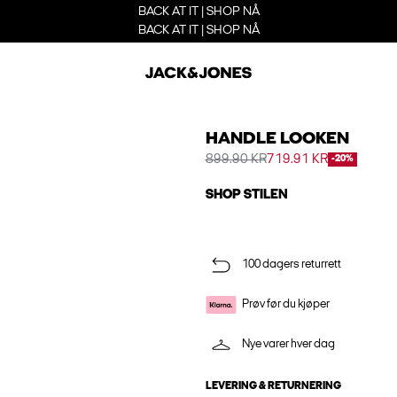
BACK AT IT | SHOP NÅ
BACK AT IT | SHOP NÅ
HANDLE LOOKEN
899.90 KR
719.91 KR
-20%
SHOP STILEN
100 dagers returrett
Prøv før du kjøper
Nye varer hver dag
LEVERING & RETURNERING