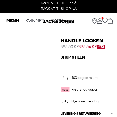
BACK AT IT | SHOP NÅ
BACK AT IT | SHOP NÅ
MENN
KVINNER
BARN
HANDLE LOOKEN
599.90 KR
339.94 KR
-43%
SHOP STILEN
100 dagers returrett
Prøv før du kjøper
Nye varer hver dag
LEVERING & RETURNERING