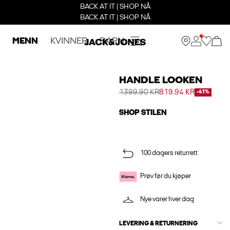
BACK AT IT | SHOP NÅ
BACK AT IT | SHOP NÅ
MENN
KVINNER
BARN
HANDLE LOOKEN
1399.90 KR
819.94 KR
-41%
SHOP STILEN
100 dagers returrett
Prøv før du kjøper
Nye varer hver dag
LEVERING & RETURNERING