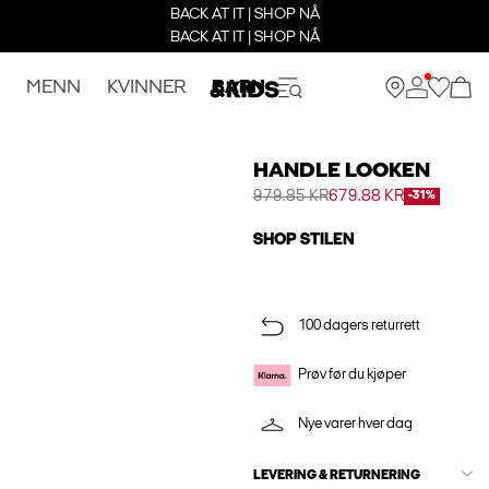
BACK AT IT | SHOP NÅ
BACK AT IT | SHOP NÅ
MENN
KVINNER
BARN
HANDLE LOOKEN
979.85 KR
679.88 KR
-31%
SHOP STILEN
100 dagers returrett
Prøv før du kjøper
Nye varer hver dag
LEVERING & RETURNERING