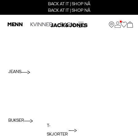
BACK AT IT | SHOP NÅ
BACK AT IT | SHOP NÅ
MENN
KVINNER
BARN
JEANS
BUKSER
T-
SKJORTER