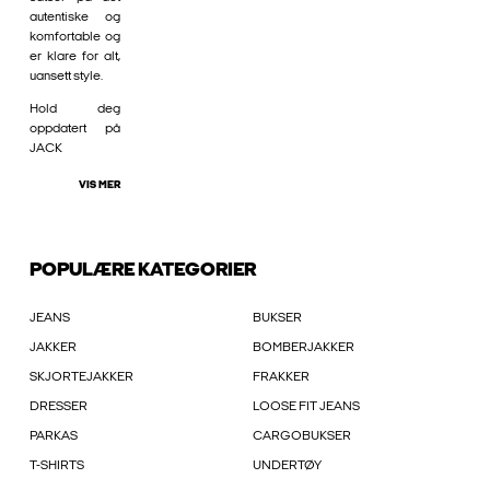
autentiske og
komfortable og
er klare for alt,
uansett style.
Hold deg
oppdatert på
JACK
VIS MER
POPULÆRE KATEGORIER
JEANS
BUKSER
JAKKER
BOMBERJAKKER
SKJORTEJAKKER
FRAKKER
DRESSER
LOOSE FIT JEANS
PARKAS
CARGOBUKSER
T-SHIRTS
UNDERTØY