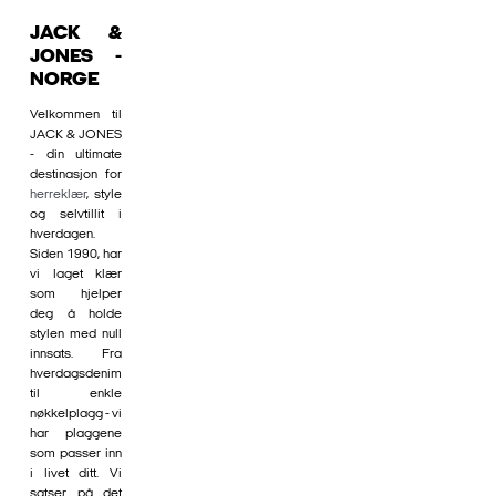
JACK &
JONES -
NORGE
Velkommen til
JACK & JONES
- din ultimate
destinasjon for
herreklær
, style
og selvtillit i
hverdagen.
Siden 1990, har
vi laget klær
som hjelper
deg å holde
stylen med null
innsats. Fra
hverdagsdenim
til enkle
nøkkelplagg - vi
har plaggene
som passer inn
i livet ditt. Vi
satser på det