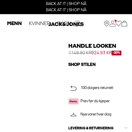
BACK AT IT | SHOP NÅ
BACK AT IT | SHOP NÅ
MENN
KVINNER
BARN
HANDLE LOOKEN
1149.90 KR
924.93 KR
-20%
SHOP STILEN
100 dagers returrett
Prøv før du kjøper
Nye varer hver dag
LEVERING & RETURNERING