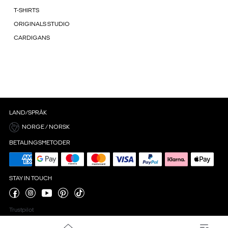
T-SHIRTS
ORIGINALS STUDIO
CARDIGANS
LAND/SPRÅK
NORGE / NORSK
BETALINGSMETODER
STAY IN TOUCH
Trustpilot