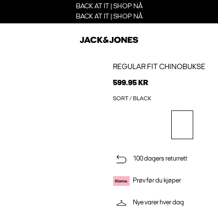
BACK AT IT | SHOP NÅ
BACK AT IT | SHOP NÅ
REGULAR FIT CHINOBUKSE
599.95 KR
SORT / BLACK
100 dagers returrett
Prøv før du kjøper
Nye varer hver dag