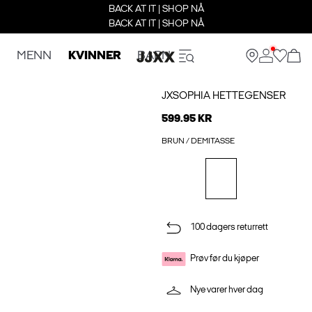
BACK AT IT | SHOP NÅ
BACK AT IT | SHOP NÅ
MENN
KVINNER
BARN
JXSOPHIA HETTEGENSER
599.95 KR
BRUN / DEMITASSE
100 dagers returrett
Prøv før du kjøper
Nye varer hver dag