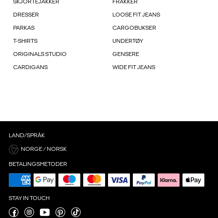
SKJORTEJAKKER
FRAKKER
DRESSER
LOOSE FIT JEANS
PARKAS
CARGOBUKSER
T-SHIRTS
UNDERTØY
ORIGINALS STUDIO
GENSERE
CARDIGANS
WIDE FIT JEANS
LAND/SPRÅK
NORGE / NORSK
BETALINGSMETODER
STAY IN TOUCH