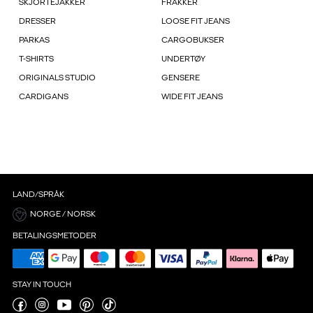
SKJORTEJAKKER
FRAKKER
DRESSER
LOOSE FIT JEANS
PARKAS
CARGOBUKSER
T-SHIRTS
UNDERTØY
ORIGINALS STUDIO
GENSERE
CARDIGANS
WIDE FIT JEANS
LAND/SPRÅK
NORGE / NORSK
BETALINGSMETODER
STAY IN TOUCH