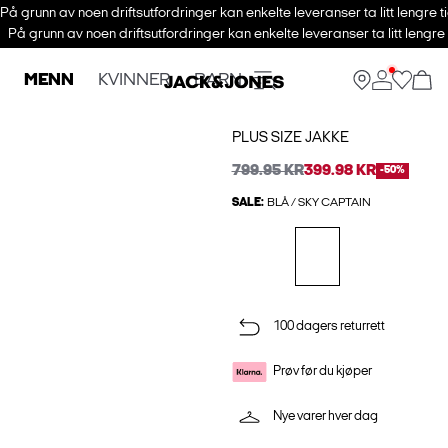
På grunn av noen driftsutfordringer kan enkelte leveranser ta litt lengre t
På grunn av noen driftsutfordringer kan enkelte leveranser ta litt lengre
MENN
KVINNER
BARN
PLUS SIZE JAKKE
799.95 KR
399.98 KR
-50%
SALE:
BLÅ / SKY CAPTAIN
100 dagers returrett
Prøv før du kjøper
Nye varer hver dag