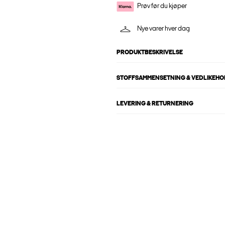
Prøv før du kjøper
Nye varer hver dag
PRODUKTBESKRIVELSE
STOFFSAMMENSETNING & VEDLIKEH
LEVERING & RETURNERING