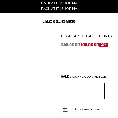
BACK AT IT | SHOP NÅ
BACK AT IT | SHOP NÅ
REGULAR FIT BADESHORTS
249.95 KR
199.96 KR
-20%
SALE:
AQUA / COLONIAL BLUE
100 dagers returrett