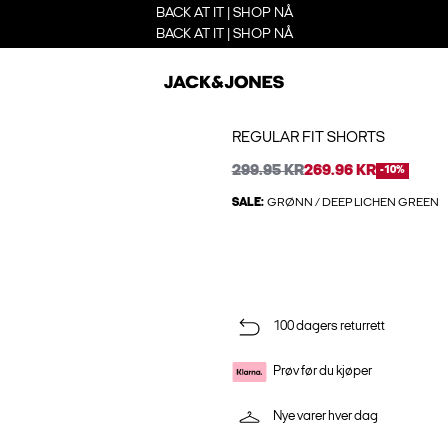
BACK AT IT | SHOP NÅ
BACK AT IT | SHOP NÅ
REGULAR FIT SHORTS
299.95 KR
269.96 KR
-10%
SALE:
GRØNN / DEEP LICHEN GREEN
100 dagers returrett
Prøv før du kjøper
Nye varer hver dag