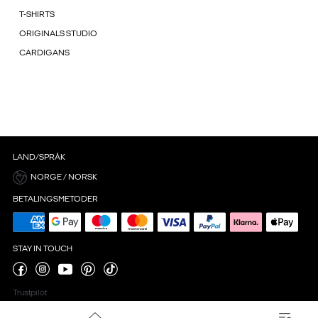
T-SHIRTS
ORIGINALS STUDIO
CARDIGANS
LAND/SPRÅK
NORGE / NORSK
BETALINGSMETODER
STAY IN TOUCH
Trustpilot