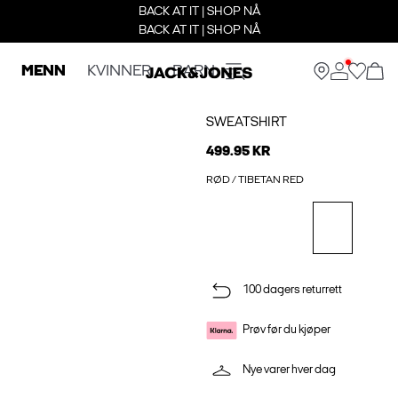
BACK AT IT | SHOP NÅ
BACK AT IT | SHOP NÅ
MENN
KVINNER
BARN
SWEATSHIRT
499.95 KR
RØD / TIBETAN RED
100 dagers returrett
Prøv før du kjøper
Nye varer hver dag