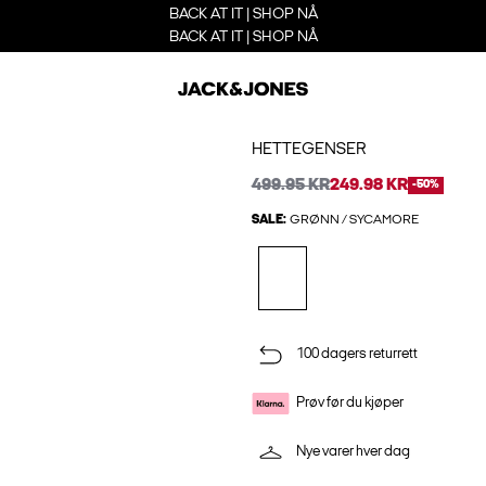
BACK AT IT | SHOP NÅ
BACK AT IT | SHOP NÅ
HETTEGENSER
499.95 KR
249.98 KR
-50%
SALE:
GRØNN / SYCAMORE
100 dagers returrett
Prøv før du kjøper
Nye varer hver dag