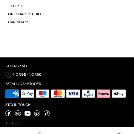
T-SHIRTS
ORIGINALS STUDIO
CARDIGANS
LAND/SPRÅK
NORGE / NORSK
BETALINGSMETODER
STAY IN TOUCH
Trustpilot