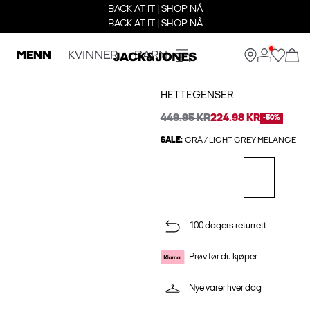
BACK AT IT | SHOP NÅ
BACK AT IT | SHOP NÅ
MENN
KVINNER
BARN
HETTEGENSER
449.95 KR
224.98 KR
-50%
SALE:
GRÅ / LIGHT GREY MELANGE
100 dagers returrett
Prøv før du kjøper
Nye varer hver dag