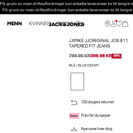
På grunn av noen driftsutfordringer kan enkelte leveranser ta litt lengre t
På grunn av noen driftsutfordringer kan enkelte leveranser ta litt lengre
MENN
KVINNER
BARN
JJIMIKE JJORIGINAL JOS 911
TAPERED FIT JEANS
799.95 KR
399.98 KR
-50%
BLÅ / BLUE DENIM
100 dagers returrett
Prøv før du kjøper
Nye varer hver dag