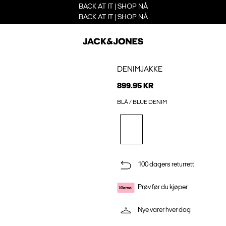
BACK AT IT | SHOP NÅ
BACK AT IT | SHOP NÅ
DENIMJAKKE
899.95 KR
BLÅ / BLUE DENIM
100 dagers returrett
Prøv før du kjøper
Nye varer hver dag