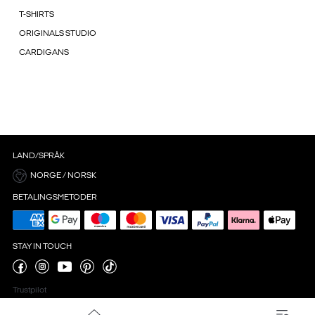
T-SHIRTS
ORIGINALS STUDIO
CARDIGANS
LAND/SPRÅK
NORGE / NORSK
BETALINGSMETODER
STAY IN TOUCH
Trustpilot