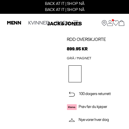
BACK AT IT | SHOP NÅ
BACK AT IT | SHOP NÅ
MENN
KVINNER
BARN
RDD OVERSKJORTE
899.95 KR
GRÅ / MAGNET
100 dagers returrett
Prøv før du kjøper
Nye varer hver dag