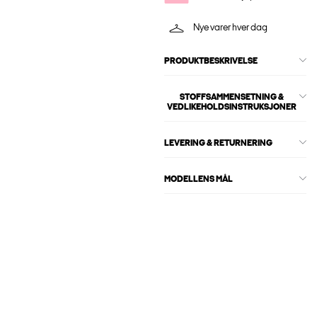
Nye varer hver dag
PRODUKTBESKRIVELSE
STOFFSAMMENSETNING &
VEDLIKEHOLDSINSTRUKSJONER
LEVERING & RETURNERING
MODELLENS MÅL