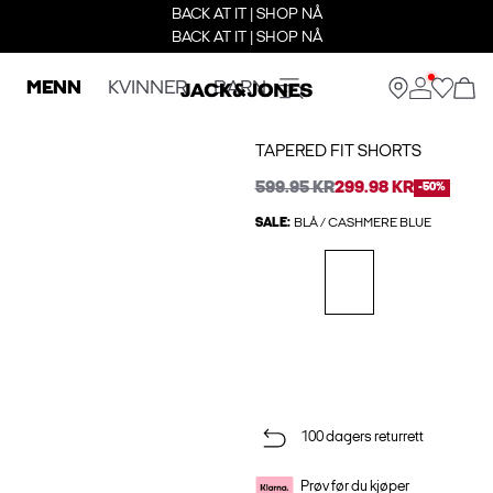
BACK AT IT | SHOP NÅ
BACK AT IT | SHOP NÅ
MENN
KVINNER
BARN
TAPERED FIT SHORTS
599.95 KR
299.98 KR
-50%
SALE:
BLÅ / CASHMERE BLUE
100 dagers returrett
Prøv før du kjøper