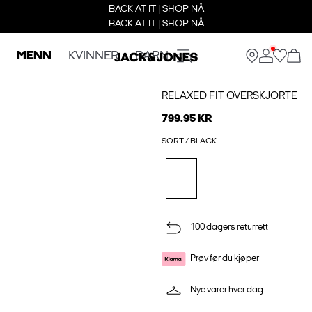
BACK AT IT | SHOP NÅ
BACK AT IT | SHOP NÅ
MENN
KVINNER
BARN
RELAXED FIT OVERSKJORTE
799.95 KR
SORT / BLACK
100 dagers returrett
Prøv før du kjøper
Nye varer hver dag